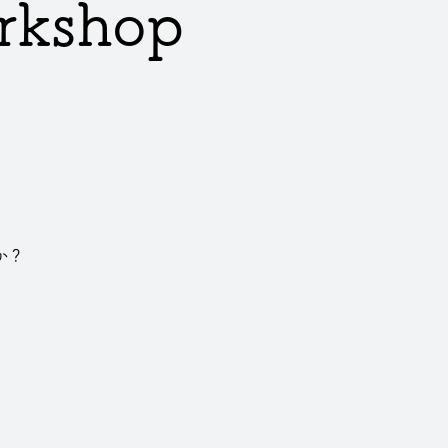
rkshop
か？