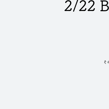
2/22 
そ