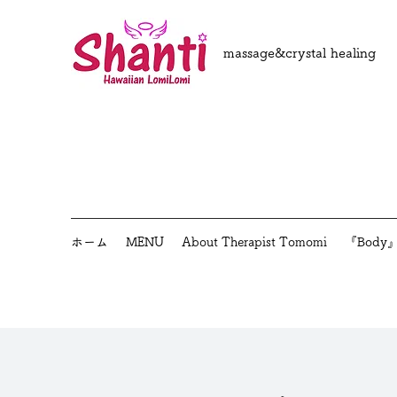
massage&crystal healing
ホーム
MENU
About Therapist Tomomi
『Bod