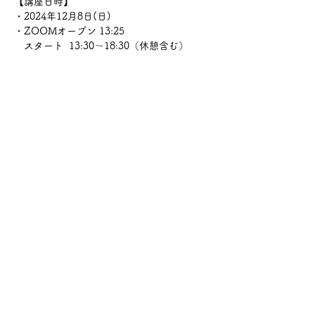
【講座日時】
・2024年12月8日(日)
・ZOOMオープン 13:25　　
　スタート  13:30～18:30（休憩含む）
・参加費：10000円（1週間の録画視聴付
き）
・会場：Zoom使用
続きを読む >>
このイベントをシェア
©2019 by Hawaiian ロミロミ＆ ヒーリングサロン
Shanti。Wix.com で作成されました。