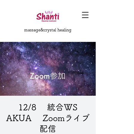
massage&crystal healing
12/8 統合WS
AKUA Zoomライブ
配信