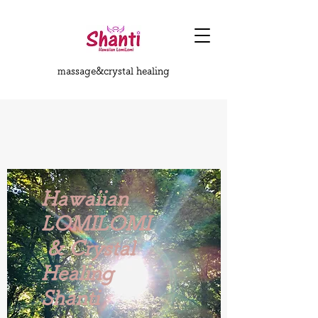
massage&crystal healing
Hawaiian
LOMILOMI
&
Crystal
Healing
Shanti