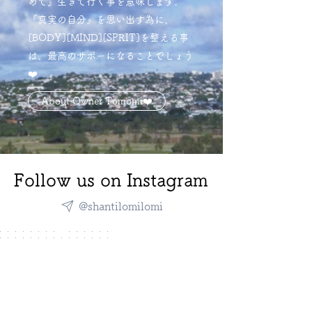
めて』生きて行く事を意味します。
『真実の自分』を思い出す為に、
[BODY][MIND][SPRIT]を整える事
は、最高のサポーになることでしょう
❤️
About Owner Tomomi❤️
Follow us on Instagram
@shantilomilomi