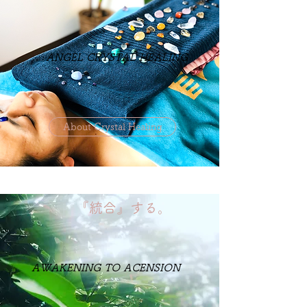
ANGEL CRYSTAL HEALING
About Crystal Healing
​『統合』する。
AWAKENING TO ACENSION