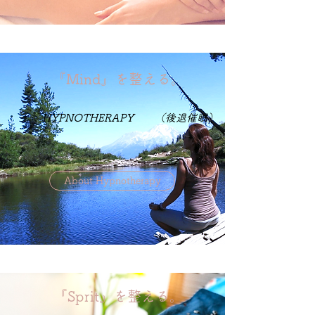
​『Mind』を整える。
HYPNOTHERAPY （後退催眠）
About Hypnotherapy
​『Sprit』を整える。