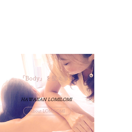
『Body』を整える。
HAWAIIAN LOMILOMI
About LOMILOMI