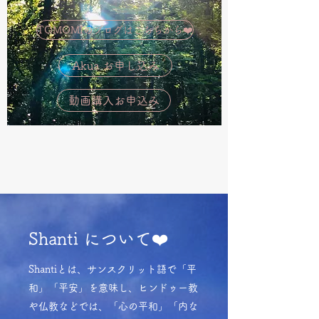
TOMOMIのブログはこちらから❤️
Akua お申し込み
動画購入お申込み
Shanti について❤️
Shantiとは、サンスクリット語で「平
和」「平安」を意味し、ヒンドゥー教
や仏教などでは、「心の平和」「内な