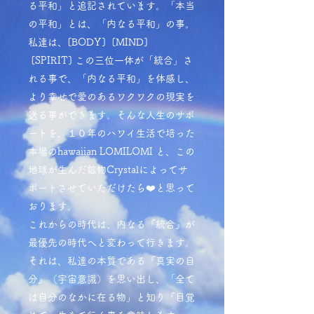
る平和」と追記されています。「本当
の平和」とは、「内なる平和」の事。
私達は、[BODY] [MIND]
[SPIRIT] この三位一体が「統合」さ
れる事で、「内なる平和」を体感し、
より幸せで愛のあるワクワクの現実を
送る事ができます。そんな人生のサポ
ートを、１０年のハワイ生活で培った
本場のhawaiian LOMILOMI と、この
地球が生んだ鉱物Crystalによってサ
ポートさせていただけたら❤️と思って
おります。
これからの時代は、内なる『統合』が
最優先の時代へと変わって行きます。
それは、私達の本質である『真実の自
分』（宇宙意識）を思い出し、「全て
は自分のなかに在る物」と知り『目覚